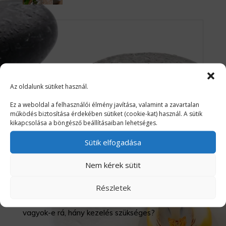
Mindenkinek saját
igényére szabva!
Az oldalunk sütiket használ.
Ez a weboldal a felhasználói élmény javítása, valamint a zavartalan
működés biztosítása érdekében sütiket (cookie-kat) használ. A sütik
SHANTI
kikapcsolása a böngésző beállításaiban lehetséges.
Sütik elfogadása
Nem kérek sütit
Kinek milyen masszázs javasolt, hogyan zajlik egy
Részletek
kezelés és érezhetek-e fájdalmat közben? Mit kell
tudnom a hipnózissal kapcsolatban, alkalmas
vagyok-e rá, hány kezelés szükséges?