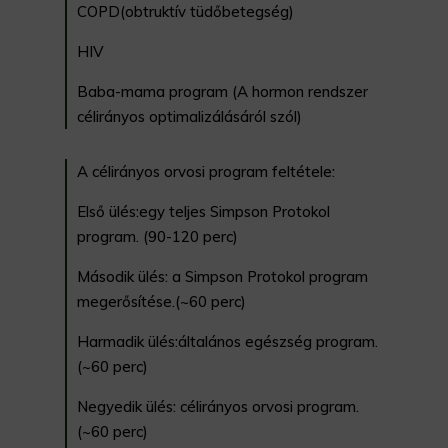
COPD(obtruktív tüdőbetegség)
HIV
Baba-mama program (A hormon rendszer
célirányos optimalizálásáról szól)
A célirányos orvosi program feltétele:
Első ülés:egy teljes Simpson Protokol
program. (90-120 perc)
Második ülés: a Simpson Protokol program
megerősítése.(~60 perc)
Harmadik ülés:általános egészség program.
(~60 perc)
Negyedik ülés: célirányos orvosi program.
(~60 perc)