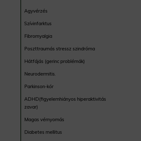
Agyvérzés
Szívinfarktus
Fibromyalgia
Poszttraumás stressz szindróma
Hátfájás (gerinc problémák)
Neurodermitis.
Parkinson-kór
ADHD(figyelemhiányos hiperaktivitás
zavar)
Magas vérnyomás
Diabetes mellitus