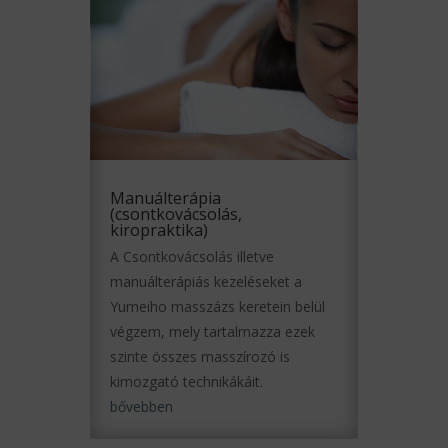
Manuálterápia
(csontkovácsolás,
kiropraktika)
A Csontkovácsolás illetve
manuálterápiás kezeléseket a
Yumeiho masszázs keretein belül
végzem, mely tartalmazza ezek
szinte összes masszírozó is
kimozgató technikákáit.
bővebben