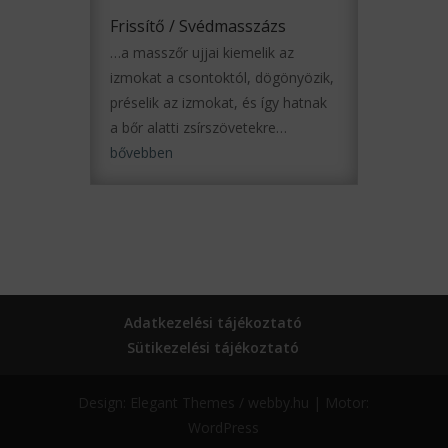
Frissítő / Svédmasszázs
…a masszőr ujjai kiemelik az
izmokat a csontoktól, dögönyözik,
préselik az izmokat, és így hatnak
a bőr alatti zsírszövetekre…
bővebben
Adatkezelési tájékoztató
Sütikezelési tájékoztató
Design: Elegant Themes / webby.hu | Motor:
WordPress