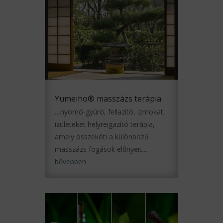
Yumeiho® masszázs terápia
…nyomó-gyúró, fellazító, izmokat,
ízületeket helyreigazító terápia,
amely összeköti a különböző
masszázs fogások előnyeit…
bővebben