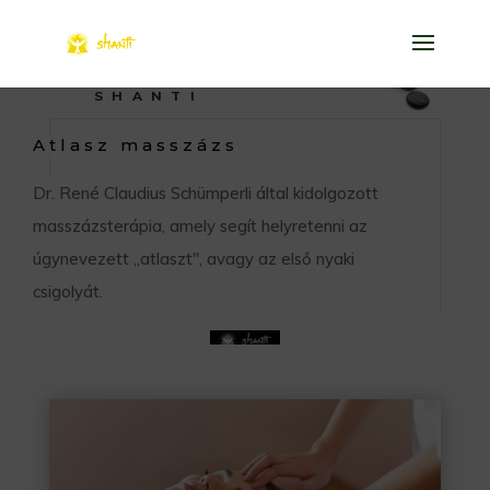
SHANTI
Atlasz masszázs
Dr. René Claudius Schümperli által kidolgozott
masszázsterápia, amely segít helyretenni az
úgynevezett „atlaszt", avagy az első nyaki
csigolyát.