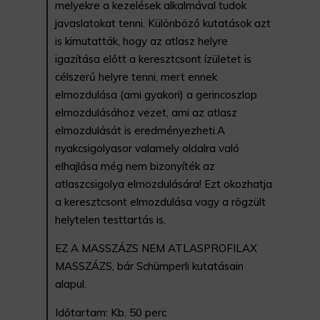
melyekre a kezelések alkalmával tudok
javaslatokat tenni. Különböző kutatások azt
is kimutatták, hogy az atlasz helyre
igazítása előtt a keresztcsont ízületet is
célszerű helyre tenni, mert ennek
elmozdulása (ami gyakori) a gerincoszlop
elmozdulásához vezet, ami az atlasz
elmozdulását is eredményezheti.A
nyakcsigolyasor valamely oldalra való
elhajlása még nem bizonyíték az
atlaszcsigolya elmozdulására! Ezt okozhatja
a keresztcsont elmozdulása vagy a rögzült
helytelen testtartás is.
EZ A MASSZÁZS NEM ATLASPROFILAX
MASSZÁZS, bár Schümperli kutatásain
alapul.
Időtartam: Kb. 50 perc