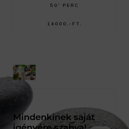
50′ PERC
14000,-FT.
Mindenkinek saját
igényére szabva!