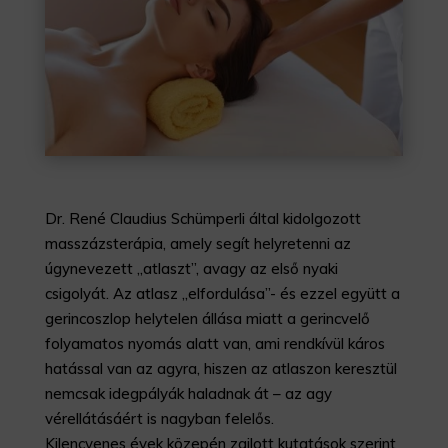
Dr. René Claudius Schümperli által kidolgozott
masszázsterápia, amely segít helyretenni az
úgynevezett „atlaszt”, avagy az első nyaki
csigolyát. Az atlasz „elfordulása”- és ezzel együtt a
gerincoszlop helytelen állása miatt a gerincvelő
folyamatos nyomás alatt van, ami rendkívül káros
hatással van az agyra, hiszen az atlaszon keresztül
nemcsak idegpályák haladnak át – az agy
vérellátásáért is nagyban felelős.
Kilencvenes évek közepén zajlott kutatások szerint