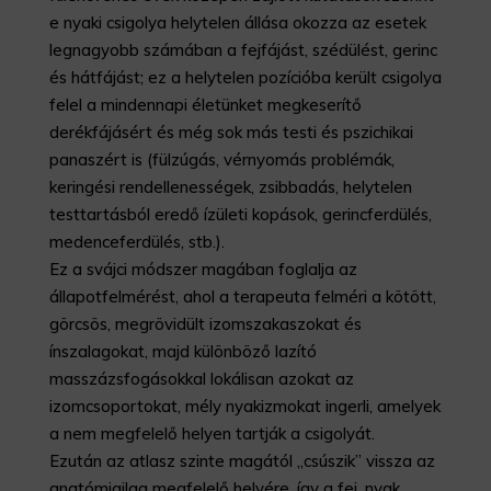
e nyaki csigolya helytelen állása okozza az esetek
legnagyobb számában a fejfájást, szédülést, gerinc
és hátfájást; ez a helytelen pozícióba került csigolya
felel a mindennapi életünket megkeserítő
derékfájásért és még sok más testi és pszichikai
panaszért is (fülzúgás, vérnyomás problémák,
keringési rendellenességek, zsibbadás, helytelen
testtartásból eredő ízületi kopások, gerincferdülés,
medenceferdülés, stb.).
Ez a svájci módszer magában foglalja az
állapotfelmérést, ahol a terapeuta felméri a kötött,
görcsös, megrövidült izomszakaszokat és
ínszalagokat, majd különböző lazító
masszázsfogásokkal lokálisan azokat az
izomcsoportokat, mély nyakizmokat ingerli, amelyek
a nem megfelelő helyen tartják a csigolyát.
Ezután az atlasz szinte magától „csúszik” vissza az
anatómiailag megfelelő helyére, így a fej, nyak,