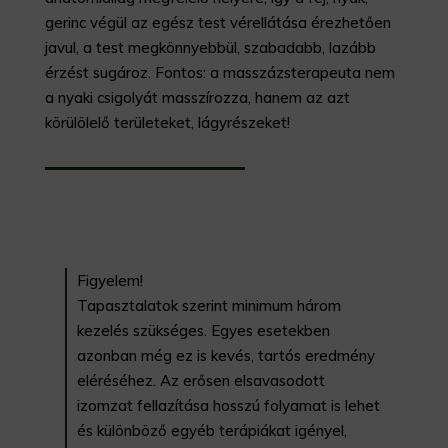
gerinc végül az egész test vérellátása érezhetően
javul, a test megkönnyebbül, szabadabb, lazább
érzést sugároz. Fontos: a masszázsterapeuta nem
a nyaki csigolyát masszírozza, hanem az azt
körülölelő területeket, lágyrészeket!
Figyelem!
Tapasztalatok szerint minimum három
kezelés szükséges. Egyes esetekben
azonban még ez is kevés, tartós eredmény
eléréséhez. Az erősen elsavasodott
izomzat fellazítása hosszú folyamat is lehet
és különböző egyéb terápiákat igényel,