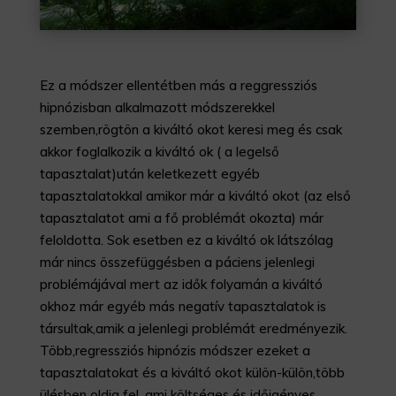
Ez a módszer ellentétben más a reggressziós
hipnózisban alkalmazott módszerekkel
szemben,rögtön a kiváltó okot keresi meg és csak
akkor foglalkozik a kiváltó ok ( a legelső
tapasztalat)után keletkezett egyéb
tapasztalatokkal amikor már a kiváltó okot (az első
tapasztalatot ami a fő problémát okozta) már
feloldotta. Sok esetben ez a kiváltó ok látszólag
már nincs összefüggésben a páciens jelenlegi
problémájával mert az idők folyamán a kiváltó
okhoz már egyéb más negatív tapasztalatok is
társultak,amik a jelenlegi problémát eredményezik.
Több,regressziós hipnózis módszer ezeket a
tapasztalatokat és a kiváltó okot külön-külön,több
ülésben oldja fel, ami költséges és időigényes.