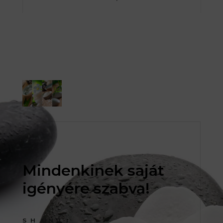
Mindenkinek saját
igényére szabva!
SHANTI