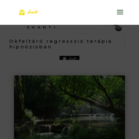
SHANTI
Okfeltáró regresszió terápia
hipnózisban