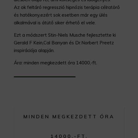
Az ok feltáró regresszió hipnózis terápia célratörő
és hatékony,ezért sok esetben már egy ülés
alkalmával is átütő siker érhető el vele.
Ezt a módszert Stin-Niels Musche fejlesztette ki
Gerald F Kein,Cal Banyan és Dr.Norbert Preetz
inspirációja alapján.
Ára: minden megkezdett óra 14000,-ft.
MINDEN MEGKEZDETT ÓRA
14000,-FT.