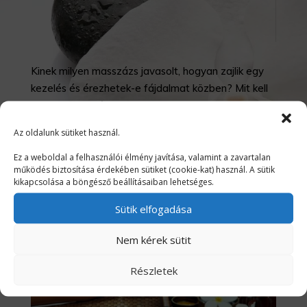
Kinek milyen masszázs javasolt, hogyan zajlik egy
kezelés és érezhetek-e fájdalmat közben? Mit kell
tudnom a hipnózissal kapcsolatban, alkalmas
vagyok-e rá, hány kezelés szükséges?
Az oldalunk sütiket használ.
Ez a weboldal a felhasználói élmény javítása, valamint a zavartalan
működés biztosítása érdekében sütiket (cookie-kat) használ. A sütik
kikapcsolása a böngésző beállításaiban lehetséges.
Sütik elfogadása
Nem kérek sütit
Részletek