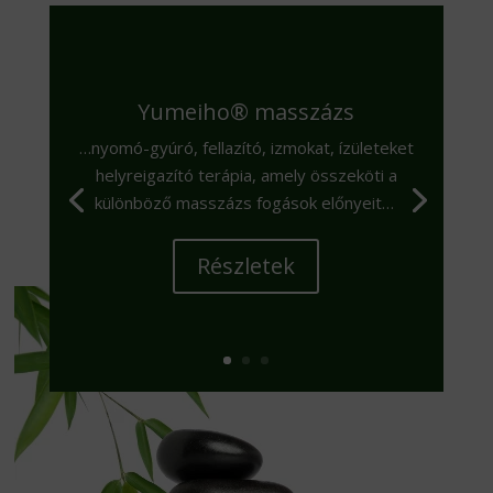
Yumeiho® masszázs
…nyomó-gyúró, fellazító, izmokat, ízületeket
helyreigazító terápia, amely összeköti a
különböző masszázs fogások előnyeit…
Részletek