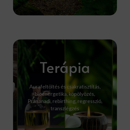
Terápia
Aurafeltöltés és csakratisztítás,
bioenergetika, köpölyözés,
Pránanadi, rebirthing, regresszió,
transzlégzés