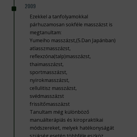
^
2009
Ezekkel a tanfolyamokkal
párhuzamosan sokféle masszázst is
megtanultam:
Yumeiho masszázst,(5.Dan Japánban)
atlasszmasszázst,
reflexzóna(talp)masszázst,
thaimasszázst,
sportmasszázst,
nyirokmasszázst,
cellulitisz masszázst,
svédmasszázst
frissítőmasszázst
Tanultam még különböző
manuálterápiás és kiropraktikai
módszereket, melyek hatékonyságát
szükség esetén többféle eszköz