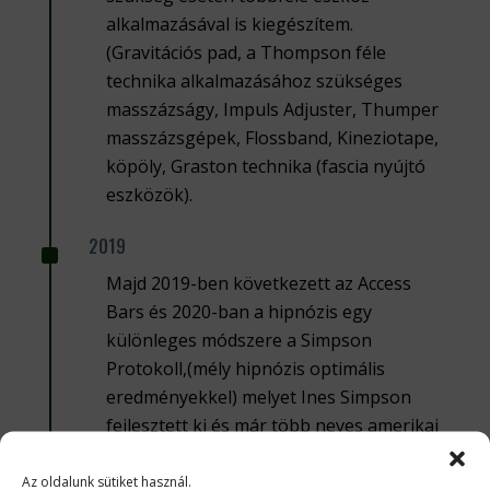
alkalmazásával is kiegészítem.
(Gravitációs pad, a Thompson féle
technika alkalmazásához szükséges
masszázságy, Impuls Adjuster, Thumper
masszázsgépek, Flossband, Kineziotape,
köpöly, Graston technika (fascia nyújtó
eszközök).
^
2019
Majd 2019-ben következett az Access
Bars és 2020-ban a hipnózis egy
különleges módszere a Simpson
Protokoll,(mély hipnózis optimális
eredményekkel) melyet Ines Simpson
fejlesztett ki és már több neves amerikai
pszichiáter is elismeréssel nyilatkozott a
hatékonyságáról. Ezenkívül elvégeztem
Az oldalunk sütiket használ.