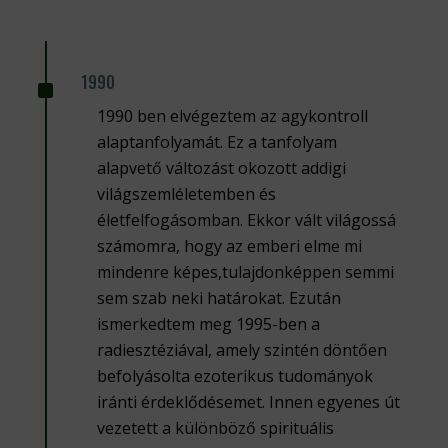
^
1990
1990 ben elvégeztem az agykontroll
alaptanfolyamát. Ez a tanfolyam
alapvető változást okozott addigi
világszemléletemben és
életfelfogásomban. Ekkor vált világossá
számomra, hogy az emberi elme mi
mindenre képes,tulajdonképpen semmi
sem szab neki határokat. Ezután
ismerkedtem meg 1995-ben a
radiesztéziával, amely szintén döntően
befolyásolta ezoterikus tudományok
iránti érdeklődésemet. Innen egyenes út
vezetett a különböző spirituális