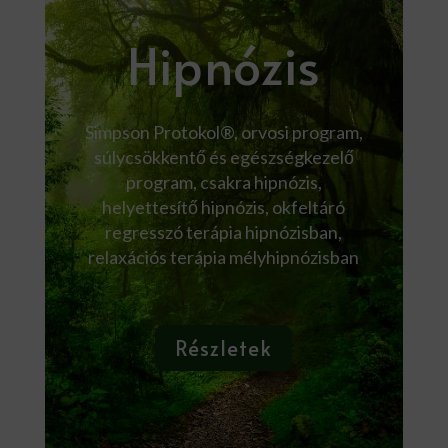
Hipnózis
Simpson Protokol®, orvosi program,
súlycsökkentő és egészségkezelő
program, csakra hipnózis,
helyettesítő hipnózis, okfeltáró
regresszó terápia hipnózisban,
relaxációs terápia mélyhipnózisban
Részletek