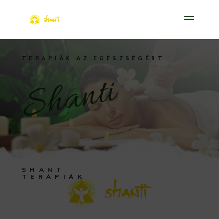
TERÁPIÁK AZ EGÉSZSÉGÉRT
Shanti
SHANTI
TERÁPIÁK