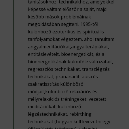
tanításokhoz, technikákhoz, amelyekkel
képessé váltam először a saját, majd
később mások problémáinak
megoldásában segíteni. 1995-től
különböző ezoterikus és spirituális
tanfolyamokat végeztem, ahol tanultam
angyalmeditációkat,angyalterápiákat,
entitáslevételt, bioenergetikát, és a
bioenergetikának különféle változatait,
regressziós technikákat, transzlégzés
technikákat, prananadit, aura és
csakratisztítás különböző
módjait,különböző relaxációs és
mélyrelaxációs tréningeket, vezetett
meditációkat, különböző
légzéstechnikákat, rebirthing
technikákat (hogyan kell levezetni egy
újjászületés tréninget), valamint