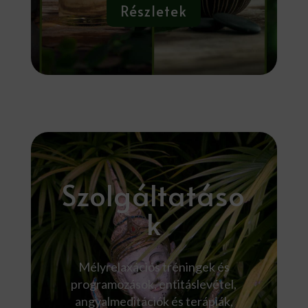
Részletek
Szolgáltatáso
k
Mélyrelaxációs tréningek és
programozások, entitáslevétel,
angyalmeditációk és terápiák,