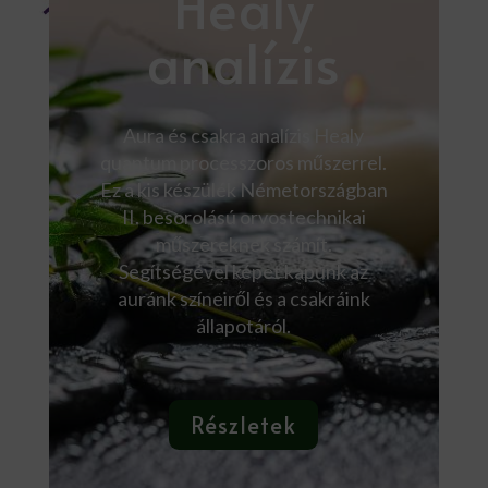
Healy
analízis
Aura és csakra analízis Healy
quantum processzoros műszerrel.
Ez a kis készülék Németországban
II. besorolású orvostechnikai
műszereknek számít.
Segítségével képet kapunk az
auránk színeiről és a csakráink
állapotáról.
Részletek